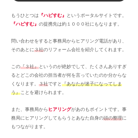
もうひとつは
『ハピすむ』
というポータルサイトです。
『ハピすむ』
の提携先は約１０００社にもなります。
問い合わせをすると事務局からヒアリング電話があり、
そのあとに
３社
のリフォーム会社を紹介してくれます。
この
『３社』
というのが絶妙でして、たくさんありすぎ
るとどこの会社の担当者が何を言っていたのか分からな
くなります。
３社
ですと
『あなたが迷子になってしま
う』
ことを避けられます。
また、事務局から
ヒアリング
があのもポイントです。事
務局にヒアリングしてもらうとあなた自身の
頭の整理
に
もつながります。