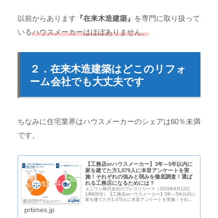
以前からあります
『在来木造建築』
を専門に取り扱って
いる
ハウスメーカーはほぼありません。
２．在来木造建築はどこのリフォ
ーム会社でも大丈夫です
ちなみに住宅業界はハウスメーカーのシェアは60％未満
です。
【工務店orハウスメーカー】3年～5年以内に
家を建てた方1,079人に本音アンケートを実
施！それぞれの強みと弱みを徹底調査！選ば
れる工務店になるためには？
エニワン株式会社のプレスリリース（2019年6月12日
14時00分）【工務店orハウスメーカー】3年～5年以内に
家を建てた方1,079人に本音アンケートを実施！それぞ
れの強みと弱みを徹底調査！選ばれる工務店になるため
prtimes.jp
には？