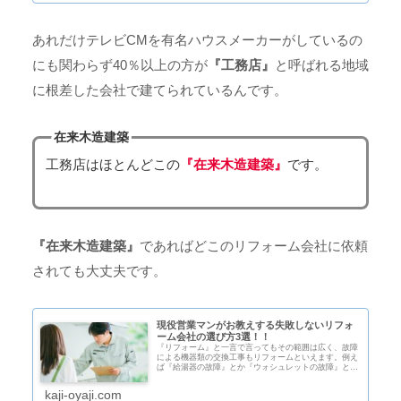
あれだけテレビCMを有名ハウスメーカーがしているの
にも関わらず40％以上の方が
『工務店』
と呼ばれる地域
に根差した会社で建てられているんです。
在来木造建築
工務店はほとんどこの
『在来木造建築』
です。
『在来木造建築』
であればどこのリフォーム会社に依頼
されても大丈夫です。
現役営業マンがお教えする失敗しないリフォ
ーム会社の選び方3選！！
『リフォーム』と一言で言ってもその範囲は広く、故障
による機器類の交換工事もリフォームといえます。例え
ば『給湯器の故障』とか『ウォシュレットの故障』と
か。もっと細かいことですと『網戸の張替え』も広い意
味では『リフォーム』といえないこともありま...
kaji-oyaji.com