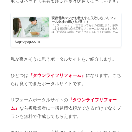
最近はネットで業者を探される方が多くなっています。
現役営業マンがお教えする失敗しないリフォ
ーム会社の選び方3選！！
『リフォーム』と一言で言ってもその範囲は広く、故障
による機器類の交換工事もリフォームといえます。例え
ば『給湯器の故障』とか『ウォシュレットの故障』と
か。もっと細かいことですと『網戸の張替え』も広い意
味では『リフォーム』といえないこともありま...
kaji-oyaji.com
私が良さそうに思うポータルサイトをご紹介します。
ひとつは
『タウンライフリフォーム』
になります。こち
らは良くできたポータルサイトです。
リフォームポータルサイトの
『タウンライフリフォー
ム』
なら複数業者に一括見積依頼ができるだけでなくプ
ランも無料で作成してもらえます。