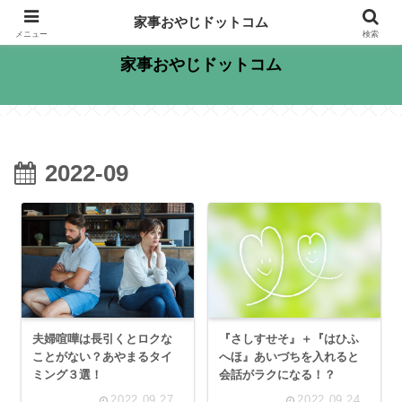
大規模リフォーム専門家！家族もお客様も笑顔に！
家事おやじドットコム
メニュー
検索
家事おやじドットコム
2022-09
夫婦喧嘩は長引くとロクな
『さしすせそ』＋『はひふ
ことがない？あやまるタイ
へほ』あいづちを入れると
ミング３選！
会話がラクになる！？
2022.09.27
2022.09.24