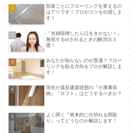
部屋ごとにフローリングを変えるの
はアリです！プロがコツを伝授しま
す！
『夫婦喧嘩したら口をきかない！』
無視するorされるときの解消法３
選！
あなたが知らないのが普通？フロー
リングを貼る方向をプロが解説しま
す！
現在が違反建築状態の『小屋裏収
納』『ロフト』はどうするべきか？
よく聞く『将来的に仕切れる間取
り』ってどうなのか解説します！